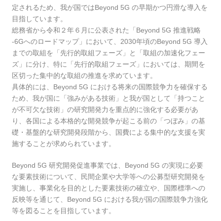
定されるため、我が国ではBeyond 5G の早期かつ円滑な導入を
目指しています。
総務省から令和２年６月に公表された「Beyond 5G 推進戦略
-6Gへのロードマップ」において、2030年頃のBeyond 5G 導入
までの取組を「先行的取組フェーズ」と「取組の加速化フェー
ズ」に分け、特に「先行的取組フェーズ」においては、期間を
区切った集中的な取組の推進を求めています。
具体的には、Beyond 5G における将来の国際競争力を確保する
ため、我が国に「強みがある技術」と我が国として「持つこと
が不可欠な技術」の研究開発力を重点的に強化する必要があ
り、各国による本格的な開発競争が起こる前の「つぼみ」の基
礎・基盤的な研究開発段階から、国費による集中的な支援を実
施することが求められています。
Beyond 5G 研究開発促進事業では、Beyond 5G の実現に必要
な要素技術について、民間企業や大学等への公募型研究開発を
実施し、事業化を目的とした要素技術の確立や、国際標準への
反映等を通じて、Beyond 5G における我が国の国際競争力強化
等を図ることを目指しています。