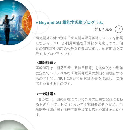
● Beyond 5G 機能実現型プログラム
詳しく見る
研究開発方針の別添「研究開発課題候補リスト」を参照
しながら、NICTが利用可能な予算額を考慮しつつ、個
別の研究開発課題の公募を複数回実施し、研究開発を委
託するプログラムです。
＜基幹課題＞
基幹課題は、開発目標（数値目標等）を具体的かつ明確
に定めてハイレベルな研究開発成果の創出を目標とする
ものとして、NICTにおいて研究計画書を作成し、実施
者を公募するものです。
＜一般課題＞
一般課題は、開発目標について外部の自由な発想に委ね
るものとして、NICTにおいて研究概要のみを定め、当
該開発技術に関する研究開発提案を広く公募するもので
す。